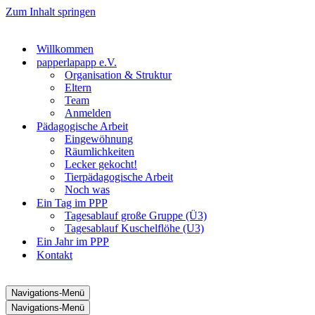
Zum Inhalt springen
Willkommen
papperlapapp e.V.
Organisation & Struktur
Eltern
Team
Anmelden
Pädagogische Arbeit
Eingewöhnung
Räumlichkeiten
Lecker gekocht!
Tierpädagogische Arbeit
Noch was
Ein Tag im PPP
Tagesablauf große Gruppe (Ü3)
Tagesablauf Kuschelflöhe (U3)
Ein Jahr im PPP
Kontakt
Navigations-Menü
Navigations-Menü