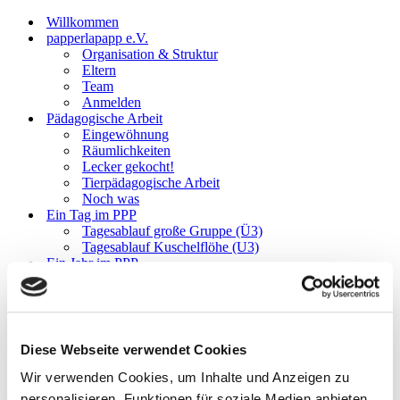
Willkommen
papperlapapp e.V.
Organisation & Struktur
Eltern
Team
Anmelden
Pädagogische Arbeit
Eingewöhnung
Räumlichkeiten
Lecker gekocht!
Tierpädagogische Arbeit
Noch was
Ein Tag im PPP
Tagesablauf große Gruppe (Ü3)
Tagesablauf Kuschelflöhe (U3)
Ein Jahr im PPP
Kontakt
Willkommen
Diese Webseite verwendet Cookies
Wir verwenden Cookies, um Inhalte und Anzeigen zu
Hinter einem unscheinbaren, grauen Hinterhoftor in der
personalisieren, Funktionen für soziale Medien anbieten