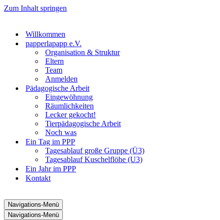
Zum Inhalt springen
Willkommen
papperlapapp e.V.
Organisation & Struktur
Eltern
Team
Anmelden
Pädagogische Arbeit
Eingewöhnung
Räumlichkeiten
Lecker gekocht!
Tierpädagogische Arbeit
Noch was
Ein Tag im PPP
Tagesablauf große Gruppe (Ü3)
Tagesablauf Kuschelflöhe (U3)
Ein Jahr im PPP
Kontakt
Navigations-Menü
Navigations-Menü