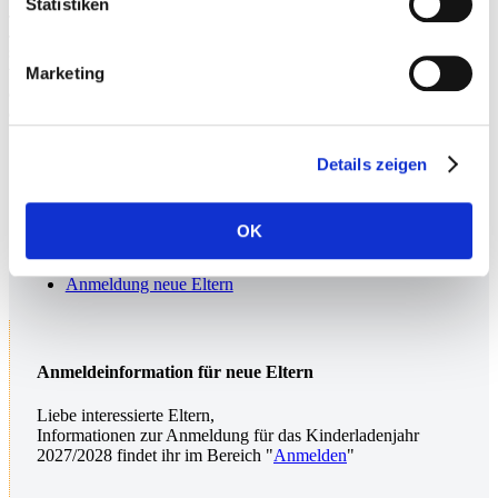
Statistiken
Jährlich findet ein Konzepttag statt, an welchem das Team die
Jahresplanung (Termine, Aktivitäten, Projekte etc.) entwickelt,
strukturiert und festlegt. Ein weiterer, zweiter Konzepttag wird
veranstaltet, wenn die Überarbeitung des pädagogischen Konzeptes
Marketing
ansteht. Dies geschieht in der Regel in Absprache mit dem Vorstand
alle 2 Jahre.
Details zeigen
Weiterführende Informationen
Organisation & Struktur
OK
Eltern
Team
Anmeldung neue Eltern
Anmeldeinformation für neue Eltern
Liebe interessierte Eltern,
Informationen zur Anmeldung für das Kinderladenjahr
2027/2028 findet ihr im Bereich "
Anmelden
"